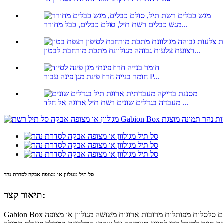
מגש כבלים רשת תיל, סולם כבלים, כבל מחורר...
רצועת צלעות גבוהה מגולוונת מתכת מורחבת לבטון...
חומר בנייה חרוז פינת מגן פינה עבור P...
מעבדה בגדלים שונים רשת תיל ארוגה אל חלד ...
סל תיל מגולוון או מצופה אבקה לסדרת נהר
תיאור קצר:
Gabion Box הם סלסלות מפותלות מרובות ארוגות משושה מגולוון או מצופה PVC משולבות רשת תיל פלדה עם צורת קופסה מלבנית.התאים הם בעלי ממדים זהים והם נוצרים על ידי דיאפרגמות פנימיות.התא מלא באבן