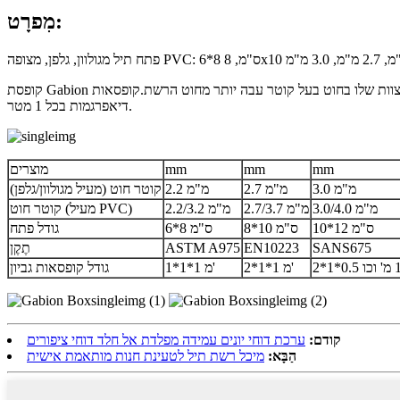
מִפרָט:
קופסת Gabion מורכבת מיחידות מלבניות, העשויות מרשת משושה מפותלת כפולה, מלאה באבנים.על מנת לחזק את המבנה, הקצוות שלו בחוט בעל קוטר עבה יותר מחוט הרשת.קופסאות Gabion מחולקות לתאים על ידי
דיאפרגמות בכל 1 מטר.
mm
mm
mm
מוצרים
3.0 מ"מ
2.7 מ"מ
2.2 מ"מ
קוטר חוט (מעיל מגולוון/גלפן)
3.0/4.0 מ"מ
2.7/3.7 מ"מ
2.2/3.2 מ"מ
קוטר חוט (מעיל PVC)
10*12 ס"מ
8*10 ס"מ
6*8 ס"מ
גודל פתח
SANS675
EN10223
ASTM A975
תֶקֶן
2*1*1 מ'
1*1*1 מ'
גודל קופסאות גביון
קודם:
ערכת דוחי יונים עמידה מפלדת אל חלד דוחי ציפורים
הַבָּא:
מיכל רשת תיל לטעינת חנות מותאמת אישית