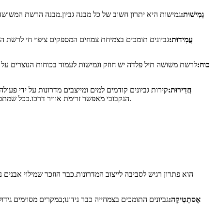
גְמִישׁוּת:
גמישות היא יתרון חשוב של כל מבנה גביון.מבנה הרשת המשושה
עֲמִידוּת:
גביונים תומכים בצמיחת צמחים המספקים ציפוי חי לרשת ה
כוח:
לרשת משושה תיל פלדה יש ​​חוזק וגמישות לעמוד בכוחות הנוצרים על 
חֲדִירוּת:
קירות גביונים קודמים למים ומייצבים מדרונות על ידי פעול
הנקבובי מאפשר זרימת אוויר דרכו.ככל שמתפתחת צמיחת צמחים בתוך המבנה, תהליך הטרנספירציה מסייע בהסרת הלחות מהמילוי - מערכת יעילה הרבה יותר מחורי בכי בקירות בנייה סטנדרטיים.
אֶסתֵטִיקָה:
גביונים התומכים בצמחייה כבר נידונו;במקרים מסוימים גידו