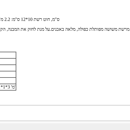
פתח תיל מגולוון, גלפן, מצופה PVC: 6*8 ס"מ, 8x10 ס"מ, חוט רשת 10*12 ס"מ: 2.2 מ"מ, 2.7 מ"מ, 3.0 מ"מ
2*1*0.5 מ' 3*1*1 מ' וכו'