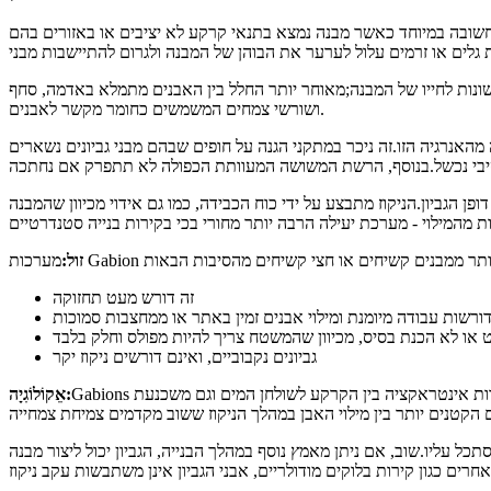
 חשובה במיוחד כאשר מבנה נמצא בתנאי קרקע לא יציבים או באזורים בהם
שונות לחייו של המבנה;מאוחר יותר החלל בין האבנים מתמלא באדמה, סחף
ושורשי צמחים המשמשים כחומר מקשר לאבנים.
מהאנרגיה הזו.זה ניכר במתקני הגנה על חופים שבהם מבני גביונים נשארים
ן הגביון.הניקוז מתבצע על ידי כוח הכבידה, כמו גם אידוי מכיוון שהמבנה
זול:
זה דורש מעט תחזוקה
גביונים נקבוביים, ואינם דורשים ניקוז יקר
Gabions הוא פתרון רגיש לסביבה לייצוב המדרונות.כבר הוזכר שמילוי אבנים נעשה באבנים טבעיות שיוצרות את הגביונים, נקבוביות באופן טבעי המאפשרות אינטראקציה בין הקרקע לשולחן המים וגם משכנעת
אֵקוֹלוֹגִיָה:
כל עליו.שוב, אם ניתן מאמץ נוסף במהלך הבנייה, הגביון יכול ליצור מבנה