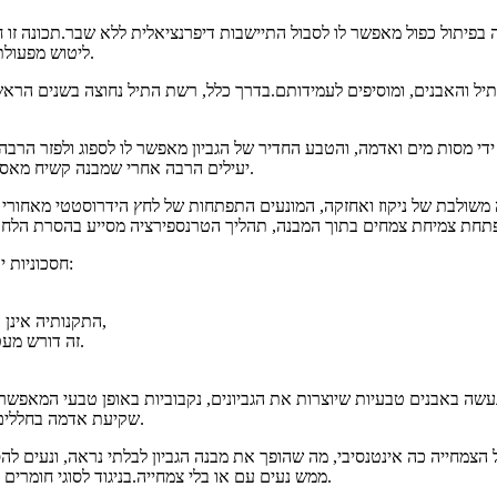
 בפיתול כפול מאפשר לו לסבול התיישבות דיפרנציאלית ללא שבר.תכונה זו
ליטוש מפעולת גלים או זרמים עלול לערער את הבוהן של המבנה ולגרום להתיישבות מבני.
תיל והאבנים, ומוסיפים לעמידותם.בדרך כלל, רשת התיל נחוצה בשנים הרא
ידי מסות מים ואדמה, והטבע החדיר של הגביון מאפשר לו לספוג ולפזר הרבה 
יעילים הרבה אחרי שמבנה קשיח מאסיבי נכשל.בנוסף, הרשת המשושה המעוותת הכפולה לא תתפרק אם נחתכה.
ה משולבת של ניקוז ואחזקה, המונעים התפתחות של לחץ הידרוסטטי מאחורי דופ
מערכות Gabion חסכוניות יותר ממבנים קשיחים או חצי קשיחים מהסיבות הבאות:
התקנותיה אינן דורשות עבודה מיומנת ומילוי אבנים זמין באתר או ממחצבות סמוכות,
זה דורש מעט או לא הכנת בסיס, מכיוון שהמשטח צריך להיות מפולס וחלק בלבד.
שקיעת אדמה בחללים הקטנים יותר בין מילוי האבן במהלך הניקוז ששוב מקדמים צמיחת צמחייה.
ל הצמחייה כה אינטנסיבי, מה שהופך את מבנה הגביון לבלתי נראה, ונעים להסת
ממש נעים עם או בלי צמחייה.בניגוד לסוגי חומרים אחרים כגון קירות בלוקים מודולריים, אבני הגביון אינן משתבשות עקב ניקוז.