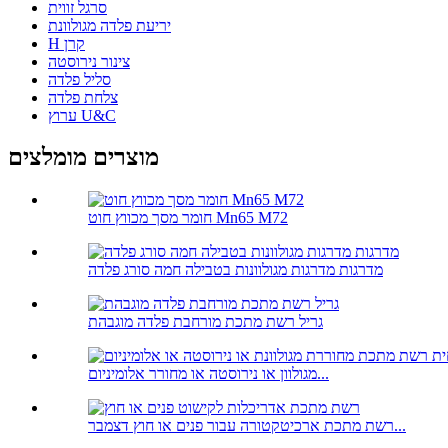
סרגל זווית
יריעת פלדה מגולוונת
H קרן
צינור נירוסטה
סליל פלדה
צלחת פלדה
ערוץ U&C
מוצרים מומלצים
חומר מסך מכווץ חוט Mn65 M72
מדרגות מדרגות מגולוונות בטבילה חמה סורג פלדה
גריל רשת מתכת מורחבת פלדה מוגבהת
מגולוון או נירוסטה או מחורר אלומיניום...
רשת מתכת ארכיטקטורה עבור פנים או חוץ דצמבר...