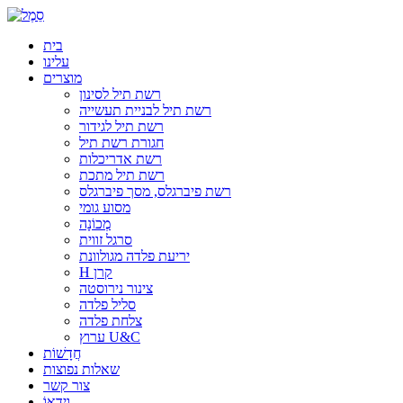
בית
עלינו
מוצרים
רשת תיל לסינון
רשת תיל לבניית תעשייה
רשת תיל לגידור
חגורת רשת תיל
רשת אדריכלות
רשת תיל מתכת
רשת פיברגלס, מסך פיברגלס
מסוע גומי
מְכוֹנָה
סרגל זווית
יריעת פלדה מגולוונת
H קרן
צינור נירוסטה
סליל פלדה
צלחת פלדה
ערוץ U&C
חֲדָשׁוֹת
שאלות נפוצות
צור קשר
וִידֵאוֹ